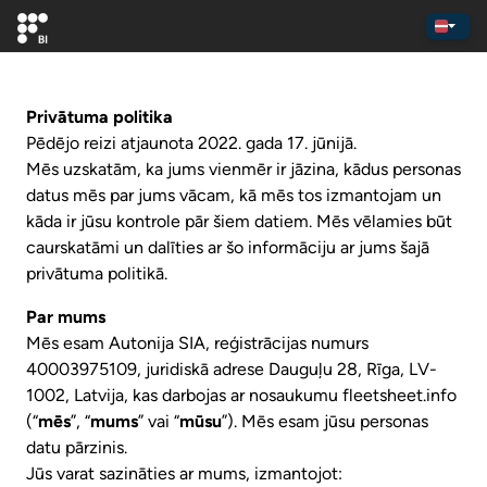
Privātuma politika
Pēdējo reizi atjaunota 2022. gada 17. jūnijā.
Mēs uzskatām, ka jums vienmēr ir jāzina, kādus personas
datus mēs par jums vācam, kā mēs tos izmantojam un
kāda ir jūsu kontrole pār šiem datiem. Mēs vēlamies būt
caurskatāmi un dalīties ar šo informāciju ar jums šajā
privātuma politikā.
Par mums
Mēs esam Autonija SIA, reģistrācijas numurs
40003975109, juridiskā adrese Dauguļu 28, Rīga, LV-
1002, Latvija, kas darbojas ar nosaukumu fleetsheet.info
(“
mēs
”, “
mums
” vai “
mūsu
”). Mēs esam jūsu personas
datu pārzinis.
Jūs varat sazināties ar mums, izmantojot: