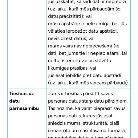
jūs uzskatāt, ka šādi dati ir neprecīzi
(uz laiku, kurā mēs pārbaudām šo
datu precizitāti); vai
mūsu apstrāde ir nelikumīga, bet jūs
vēlaties ierobežot datu apstrādi,
nevis dzēst datus; vai
mums vairs nav nepieciešami šie
dati, bet jums tie ir nepieciešami, lai
celtu, īstenotu vai aizstāvētu
likumīgas prasības; vai
jūs esat iebildis pret datu apstrādi
(uz laiku, kurā mēs veicam pārbaudi).
Tiesības uz
Jums ir tiesības pārsūtīt savus
datu
personas datus starp datu pārziņiem.
pārnesamību
Tas nozīmē, ka varat pieprasīt savus
personas datus, kurus jūs esat
sniedzis mums, strukturētā, plaši
izmantotā un mašīnlasāmā formātā,
un nodot šos datus citam pārzinim.