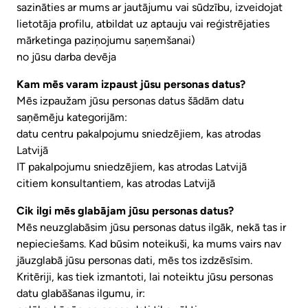
sazināties ar mums ar jautājumu vai sūdzību, izveidojat
lietotāja profilu, atbildat uz aptauju vai reģistrējaties
mārketinga paziņojumu saņemšanai)
no jūsu darba devēja
Kam mēs varam izpaust jūsu personas datus?
Mēs izpaužam jūsu personas datus šādām datu
saņēmēju kategorijām:
datu centru pakalpojumu sniedzējiem, kas atrodas
Latvijā
IT pakalpojumu sniedzējiem, kas atrodas Latvijā
citiem konsultantiem, kas atrodas Latvijā
Cik ilgi mēs glabājam jūsu personas datus?
Mēs neuzglabāsim jūsu personas datus ilgāk, nekā tas ir
nepieciešams. Kad būsim noteikuši, ka mums vairs nav
jāuzglabā jūsu personas dati, mēs tos izdzēsīsim.
Kritēriji, kas tiek izmantoti, lai noteiktu jūsu personas
datu glabāšanas ilgumu, ir: