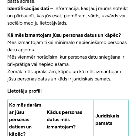
pasta adrese.
Identifikācijas dati
– informācija, kas ļauj mums noteikt
un pārbaudīt, kas jūs esat, piemēram, vārds, uzvārds vai
sociālo mediju lietotājvārds.
Kā mēs izmantojam jūsu personas datus un kāpēc?
Mēs izmantojam tikai minimālo nepieciešamo personas
datu apjomu.
Mēs vienmēr norādīsim, kur personas datu sniegšana ir
brīvprātīga vai nepieciešama.
Zemāk mēs aprakstām, kāpēc un kā mēs izmantojam
jūsu personas datus un kāds ir juridiskais pamats.
Lietotāju profili
Ko mēs darām
ar jūsu
Kādus personas
Juridiskais
personas
datus mēs
pamats
datiem un
izmantojam?
kāpēc?