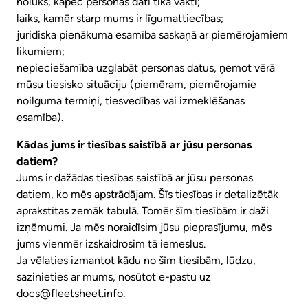
nolūks, kāpēc personas dati tika vākti;
laiks, kamēr starp mums ir līgumattiecības;
juridiska pienākuma esamība saskaņā ar piemērojamiem
likumiem;
nepieciešamība uzglabāt personas datus, ņemot vērā
mūsu tiesisko situāciju (piemēram, piemērojamie
noilguma termiņi, tiesvedības vai izmeklēšanas
esamība).
Kādas jums ir tiesības saistībā ar jūsu personas
datiem?
Jums ir dažādas tiesības saistībā ar jūsu personas
datiem, ko mēs apstrādājam. Šīs tiesības ir detalizētāk
aprakstītas zemāk tabulā. Tomēr šīm tiesībām ir daži
izņēmumi. Ja mēs noraidīsim jūsu pieprasījumu, mēs
jums vienmēr izskaidrosim tā iemeslus.
Ja vēlaties izmantot kādu no šīm tiesībām, lūdzu,
sazinieties ar mums, nosūtot e-pastu uz
docs@fleetsheet.info
.