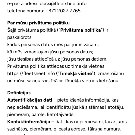
e-pasta adresi: docs@fleetsheet.info
telefona numuru: +371 2027 7765
Par mūsu privātuma politiku
Šajā privātuma politikā (“
Privātuma politika
”) ir
paskaidrots
kādus personas datus mēs par jums vācam;
kā mēs izmantojam jūsu personas datus;
jūsu tiesības attiecībā uz jūsu personas datiem.
Privātuma politika attiecas uz tīmekļa vietnes
https://fleetsheet.info (“
Tīmekļa vietne
”) izmantošanu
un mūsu saziņu saistībā ar Tīmekļa vietnes lietošanu.
Definīcijas
Autentifikācijas dati
– pieteikšanās informācija, kas
nepieciešama, lai identificētu jūs kā sistēmas lietotāju,
piemēram, parole, lietotājvārds.
Kontaktinformācija
– dati, kas nepieciešami, lai ar jums
sazinātos, piemēram, e-pasta adrese, tālruņa numurs,