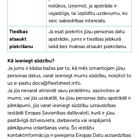
nolūkos, izņemot, ja apstrāde ir
vajadzīga, lai izpildītu uzdevumu, ko
veic sabiedrības interesēs.
Tiesības
Ja esat piekritis jūsu personas datu
atsaukt
apstrādei, jums ir tiesības jebkurā
piekrišanu
laikā bez maksas atsaukt piekrišanu.
Kā iesniegt sūdzību?
Ja jums ir kādas bažas par to, kā mēs izmantojam jūsu
personas datus, varat iesniegt mums sūdzību, nosūtot to
uz e-pastu docs@fleetsheet.info.
Ja jūs nevarat atrisināt savu problēmu, sazinoties ar
mums, vai jūs uzskatāt, ka jūsu personas datu apstrādē ir
pārkāpumi, jūs varat iesniegt sūdzību uzraudzības
iestādē Eiropas Savienības dalībvalstī, kurā ir jūsu
pastāvīgā dzīvesvieta, darbavieta vai iespējamā
pārkāpuma izdarīšanas vieta. Šo iestāžu
kontaktinformācija ir pieejama
Eiropas Datu aizsardzības