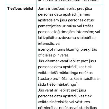
Tiesības iebilst
Jums ir tiesības iebilst pret jūsu
personas datu apstrādi, ja mēs
apstrādājam jūsu personas datus:
pamatojoties uz mūsu vai trešās
personas leģitīmajām interesēm; vai
lai izpildītu uzdevumu sabiedrības
interesēs; vai
īstenojot mums likumīgi piešķirtās
oficiālās pilnvaras.
Jūs vienmēr varat iebilst pret jūsu
personas datu apstrādi, kas tiek
veikta tiešā mārketinga nolūkos
(tostarp profilēšanu, kas ir saistīta ar
šādu tiešo mārketingu).
Jūs varat arī iebilst pret jūsu
personas datu apstrādi, kas tiek
veikta zinātniskās vai vēstures
pētniecības nolūkos vai statistikas