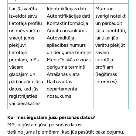
Lai jūs varētu
Identifikācijas dati
Mums ir
izveidot savu
Autentifikācijas dati
svarīgi noteikt
lietotāja profilu
Kontaktinformācija
un pārbaudīt
un mēs varētu
Amata nosaukums
jūsu identitāti,
sniegt jums
Autovadītāja
lai tikai jūs
piekļuvi
apliecības numurs
varētu piekļūt
lietotāja
un derīguma termiņš
savam
profilam, mēs
Medicīniskās izziņas
lietotāja
vācam,
derīguma termiņš
profilam
glabājam un
Atrašanās vieta
(leģitīmās
pārbaudām jūsu
Darbavietas
intereses).
datus, kad jūs
departamenta
reģistrējaties
nosaukums
vai piesakāties.
Kur mēs iegūstam jūsu personas datus?
Mēs iegūstam jūsu personas datus:
tieši no jums (piemēram, kad jūs pasūtāt pakalpojumu,